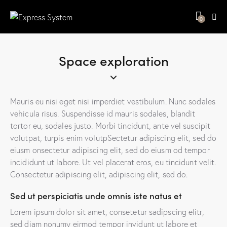
0
Space exploration
Mauris eu nisi eget nisi imperdiet vestibulum. Nunc sodales
vehicula risus. Suspendisse id mauris sodales, blandit
tortor eu, sodales justo. Morbi tincidunt, ante vel suscipit
volutpat, turpis enim volutpSectetur adipiscing elit, sed do
eiusm onsectetur adipiscing elit, sed do eiusm od tempor
incididunt ut labore. Ut vel placerat eros, eu tincidunt velit.
Consectetur adipiscing elit, adipiscing elit, sed do.
Sed ut perspiciatis unde omnis iste natus et
Lorem ipsum dolor sit amet, consetetur sadipscing elitr,
sed diam nonumy eirmod tempor invidunt ut labore et