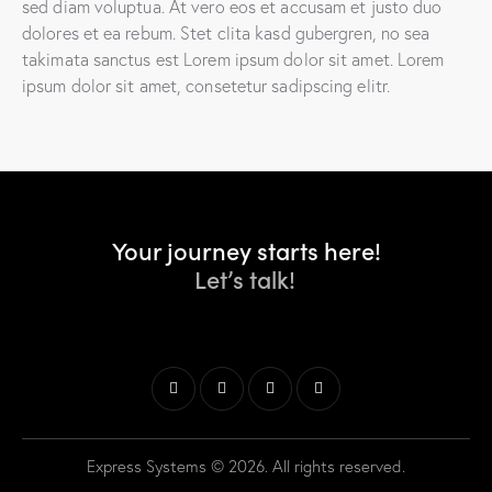
sed diam voluptua. At vero eos et accusam et justo duo
dolores et ea rebum. Stet clita kasd gubergren, no sea
takimata sanctus est Lorem ipsum dolor sit amet. Lorem
ipsum dolor sit amet, consetetur sadipscing elitr.
Your journey starts here!
Let’s talk!
Express Systems © 2026. All rights reserved.